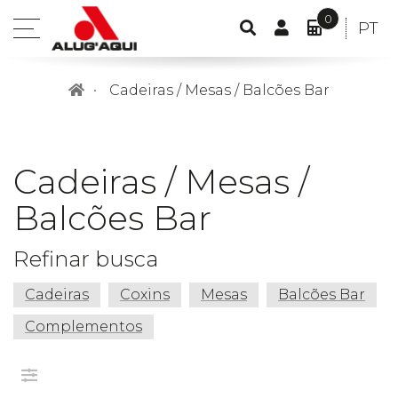
0
CONTA
IDIO
PT
open
PESQUISA
DE
O
POR
menu
CLIENTE
MEU
Cadeiras / Mesas / Balcões Bar
ORÇAME
ITEM(S)
-
0,00€
Cadeiras / Mesas /
Balcões Bar
Refinar busca
Cadeiras
Coxins
Mesas
Balcões Bar
Complementos