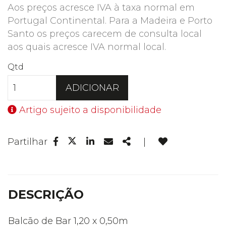
Aos preços acresce IVA à taxa normal em
Portugal Continental. Para a Madeira e Porto
Santo os preços carecem de consulta local
aos quais acresce IVA normal local.
Qtd
ADICIONAR
Artigo sujeito a disponibilidade
Facebook
Linkedin
Email
Share
Partilhar
|
Twitter
DESCRIÇÃO
Balcão de Bar 1,20 x 0,50m