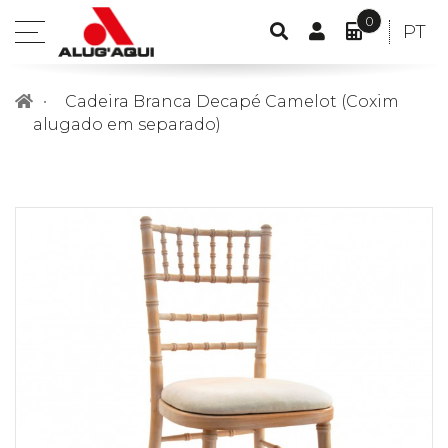
0
CONTA
IDIO
PT
open
PESQUISA
DE
O
POR
menu
CLIENTE
MEU
Cadeira Branca Decapé Camelot (Coxim
ORÇAME
alugado em separado)
ITEM(S)
-
0,00€