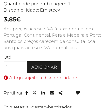
Quantidade por embalagem: 1
Disponibilidade: Em stock
3,85€
Aos preços acresce IVA à taxa normal em
Portugal Continental. Para a Madeira e Porto
Santo os preços carecem de consulta local
aos quais acresce IVA normal local.
Qtd
ADICIONAR
Artigo sujeito a disponibilidade
Facebook
Linkedin
Email
Share
Partilhar
|
Twitter
Etiquetas:
sugestao-baptizados