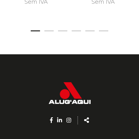
Sem IVA
Sem IVA
Facebook
Linkedin
Instagram
Share
page
page
page