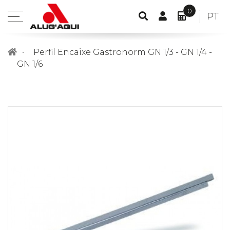
0
CONTA
IDIO
PT
open
PESQUISA
DE
O
POR
menu
CLIENTE
MEU
Perfil Encaixe Gastronorm GN 1/3 - GN 1/4 -
ORÇAME
GN 1/6
ITEM(S)
-
0,00€