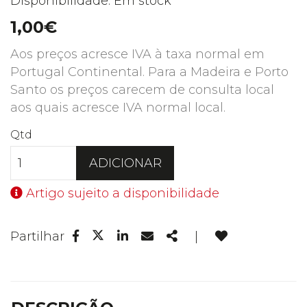
Disponibilidade: Em stock
1,00€
Aos preços acresce IVA à taxa normal em
Portugal Continental. Para a Madeira e Porto
Santo os preços carecem de consulta local
aos quais acresce IVA normal local.
Qtd
ADICIONAR
Artigo sujeito a disponibilidade
Facebook
Linkedin
Email
Share
Partilhar
|
Twitter