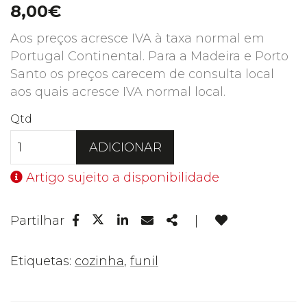
8,00€
Aos preços acresce IVA à taxa normal em
Portugal Continental. Para a Madeira e Porto
Santo os preços carecem de consulta local
aos quais acresce IVA normal local.
Qtd
ADICIONAR
Artigo sujeito a disponibilidade
Facebook
Linkedin
Email
Share
Partilhar
|
Twitter
Etiquetas:
cozinha
,
funil