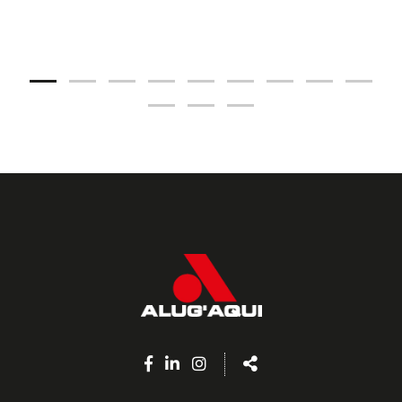
Facebook
Linkedin
Instagram
Share
page
page
page