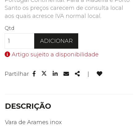
Portugal Continental. Para a Madeira e Porto
Santo os preços carecem de consulta local
aos quais acresce IVA normal local.
Qtd
ADICIONAR
Artigo sujeito a disponibilidade
Facebook
Linkedin
Email
Share
Partilhar
|
Twitter
DESCRIÇÃO
Vara de Arames inox