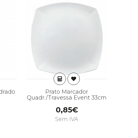
AR
ADICIONAR
drado
Prato Marcador
Trave
Quadr./Travessa Event 33cm
0,85€
Sem IVA