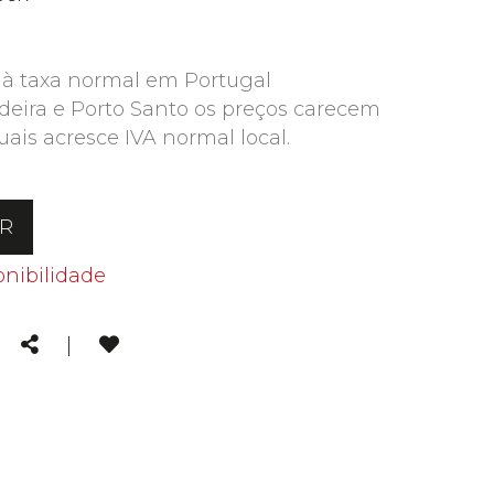
 à taxa normal em Portugal
deira e Porto Santo os preços carecem
uais acresce IVA normal local.
AR
onibilidade
kedin
Email
Share
|