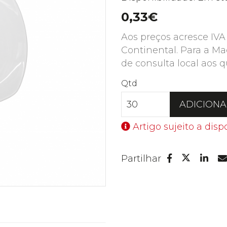
0,33€
Aos preços acresce IVA
Continental. Para a Ma
de consulta local aos q
Qtd
ADICION
Artigo sujeito a disp
Facebook
Lin
Partilhar
Twitter