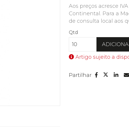
Aos preços acresce IVA
Continental. Para a Ma
de consulta local aos q
Qtd
ADICION
Artigo sujeito a disp
Facebook
Lin
Partilhar
Twitter