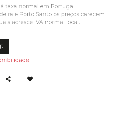
 à taxa normal em Portugal
deira e Porto Santo os preços carecem
uais acresce IVA normal local.
AR
onibilidade
kedin
Email
Share
|