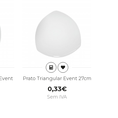
AR
ADICIONAR
Event
Prato Triangular Event 27cm
Prato 
0,33€
Sem IVA