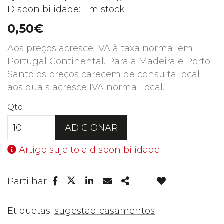
Disponibilidade: Em stock
0,50€
Aos preços acresce IVA à taxa normal em
Portugal Continental. Para a Madeira e Porto
Santo os preços carecem de consulta local
aos quais acresce IVA normal local.
Qtd
ADICIONAR
Artigo sujeito a disponibilidade
Facebook
Linkedin
Email
Share
Partilhar
|
Twitter
Etiquetas:
sugestao-casamentos