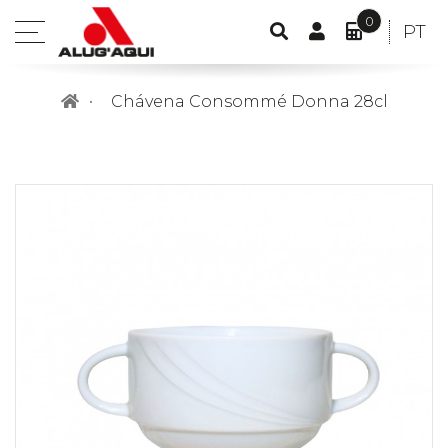
0
CONTA
IDIO
PT
open
PESQUISA
DE
O
POR
menu
CLIENTE
MEU
Chávena Consommé Donna 28cl
ORÇAME
ITEM(S)
-
0,00€