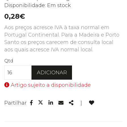
Disponibilidade: Em stock
0,28€
Aos preços acresce IVA à taxa normal em
Portugal Continental. Para a Madeira e Porto
Santo os preços carecem de consulta local
aos quais acresce IVA normal local.
Qtd
ADICIONAR
Artigo sujeito a disponibilidade
Facebook
Linkedin
Email
Share
Partilhar
|
Twitter