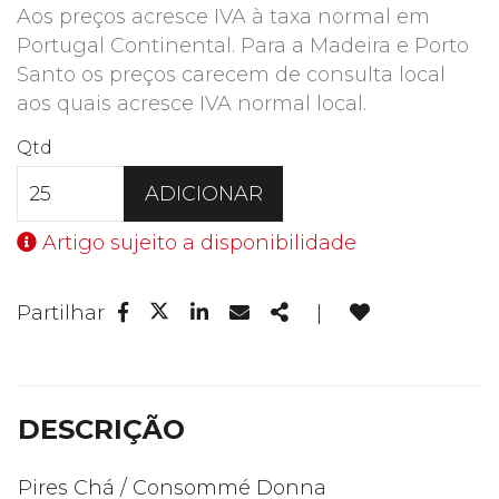
Aos preços acresce IVA à taxa normal em
Portugal Continental. Para a Madeira e Porto
Santo os preços carecem de consulta local
aos quais acresce IVA normal local.
Qtd
ADICIONAR
Artigo sujeito a disponibilidade
Facebook
Linkedin
Email
Share
Partilhar
|
Twitter
DESCRIÇÃO
Pires Chá / Consommé Donna