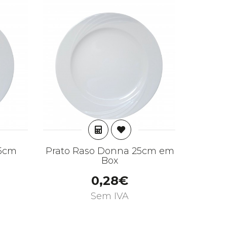
AR
ADICIONAR
25cm
Prato Raso Donna 25cm em
Prat
Box
0,28€
Sem IVA