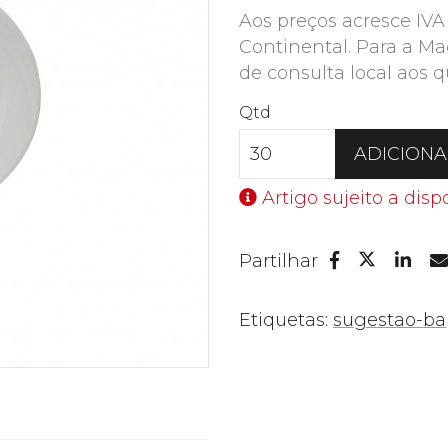
Aos preços acresce IVA
Continental. Para a Ma
de consulta local aos q
Qtd
ADICION
Artigo sujeito a disp
Facebook
Lin
Partilhar
Twitter
Etiquetas:
sugestao-ba