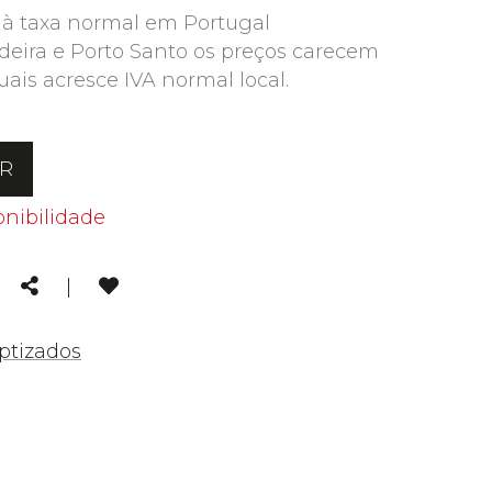
 à taxa normal em Portugal
deira e Porto Santo os preços carecem
uais acresce IVA normal local.
AR
onibilidade
kedin
Email
Share
|
ptizados