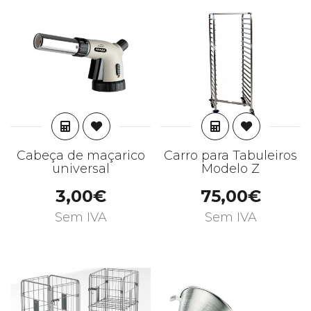
ADICIONAR
ADICIONAR
Cabeça de maçarico
Carro para Tabuleiros
universal
Modelo Z
3,00€
75,00€
Sem IVA
Sem IVA