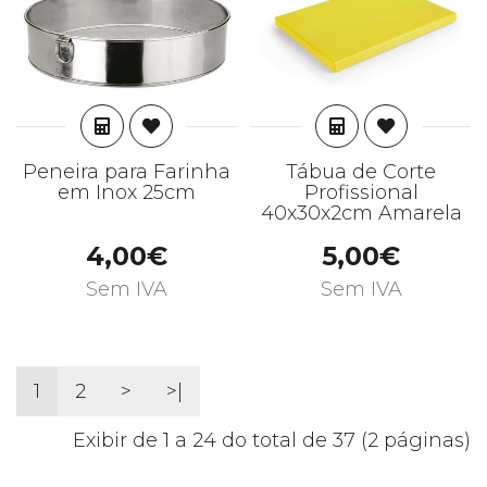
ADICIONAR
ADICIONAR
Peneira para Farinha
Tábua de Corte
em Inox 25cm
Profissional
40x30x2cm Amarela
4,00€
5,00€
Sem IVA
Sem IVA
1
2
>
>|
Exibir de 1 a 24 do total de 37 (2 páginas)