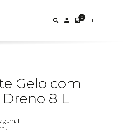
0
CONTA
IDIOMA:
PT
PESQUISA
DE
O
PORTUGUÊS
CLIENTE
MEU
ORÇAMENTO
ITEM(S)
-
0,00€
te Gelo com
 Dreno 8 L
agem: 1
ock