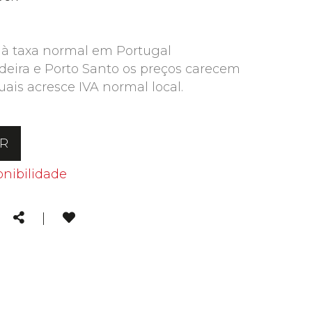
 à taxa normal em Portugal
deira e Porto Santo os preços carecem
uais acresce IVA normal local.
AR
onibilidade
kedin
Email
Share
|