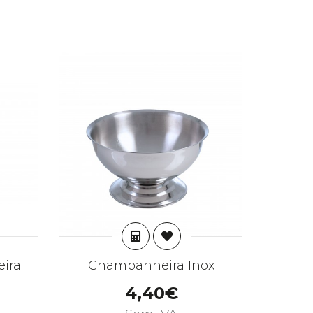
AR
ADICIONAR
ira
Champanheira Inox
Banco 
4,40€