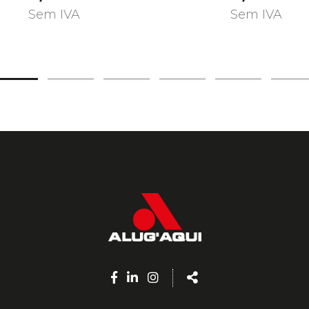
Sem IVA
Sem IVA
Facebook
Linkedin
Instagram
Share
page
page
page