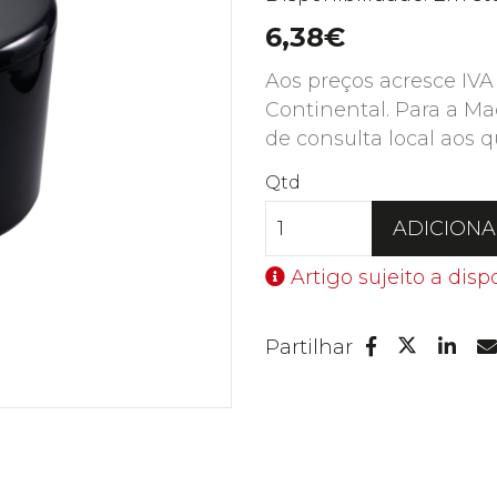
6,38€
Aos preços acresce IVA
Continental. Para a Ma
de consulta local aos q
Qtd
ADICION
Artigo sujeito a disp
Facebook
Lin
Partilhar
Twitter