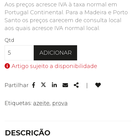
Aos preços acresce IVA à taxa normal em
Portugal Continental. Para a Madeira e Porto
Santo os preços carecem de consulta local
aos quais acresce IVA normal local.
Qtd
ADICIONAR
Artigo sujeito a disponibilidade
Facebook
Linkedin
Email
Share
Partilhar
|
Twitter
Etiquetas:
azeite
,
prova
DESCRIÇÃO