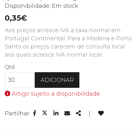
Disponibilidade: Em stock
0,35€
Aos preços acresce IVA à taxa normal em
Portugal Continental. Para a Madeira e Porto
Santo os preços carecem de consulta local
aos quais acresce IVA normal local.
Qtd
ADICIONAR
Artigo sujeito a disponibilidade
Facebook
Linkedin
Email
Share
Partilhar
|
Twitter