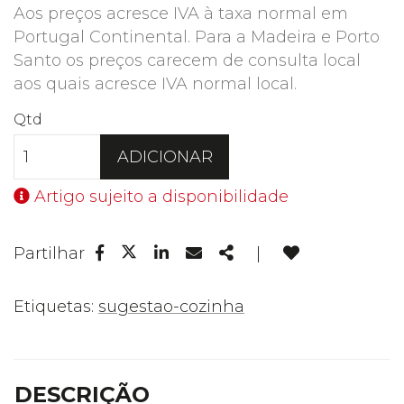
Aos preços acresce IVA à taxa normal em
Portugal Continental. Para a Madeira e Porto
Santo os preços carecem de consulta local
aos quais acresce IVA normal local.
Qtd
ADICIONAR
Artigo sujeito a disponibilidade
Facebook
Linkedin
Email
Share
Partilhar
|
Twitter
Etiquetas:
sugestao-cozinha
DESCRIÇÃO