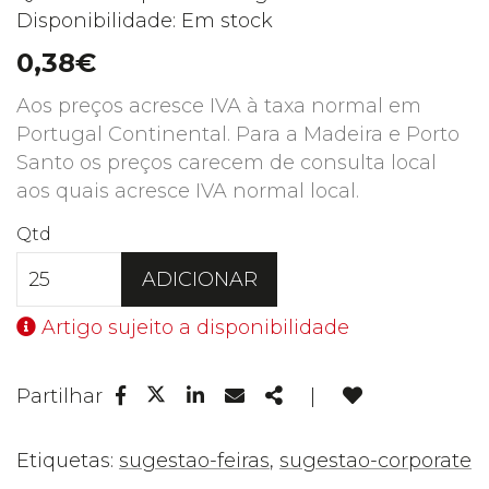
Disponibilidade: Em stock
0,38€
Aos preços acresce IVA à taxa normal em
Portugal Continental. Para a Madeira e Porto
Santo os preços carecem de consulta local
aos quais acresce IVA normal local.
Qtd
ADICIONAR
Artigo sujeito a disponibilidade
Facebook
Linkedin
Email
Share
Partilhar
|
Twitter
Etiquetas:
sugestao-feiras
,
sugestao-corporate