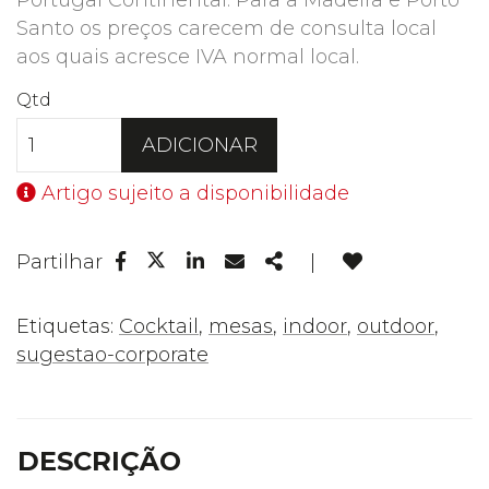
Portugal Continental. Para a Madeira e Porto
Santo os preços carecem de consulta local
aos quais acresce IVA normal local.
Qtd
ADICIONAR
Artigo sujeito a disponibilidade
Facebook
Linkedin
Email
Share
Partilhar
|
Twitter
Etiquetas:
Cocktail
,
mesas
,
indoor
,
outdoor
,
sugestao-corporate
DESCRIÇÃO