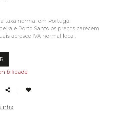
 à taxa normal em Portugal
deira e Porto Santo os preços carecem
uais acresce IVA normal local.
AR
onibilidade
kedin
Email
Share
|
zinha