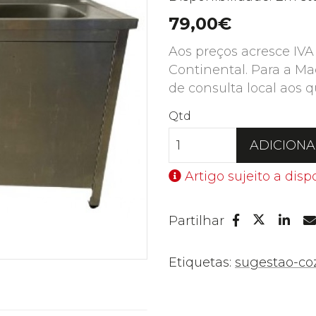
79,00€
Aos preços acresce IVA
Continental. Para a Ma
de consulta local aos q
Qtd
ADICION
Artigo sujeito a disp
Facebook
Lin
Partilhar
Twitter
Etiquetas:
sugestao-co