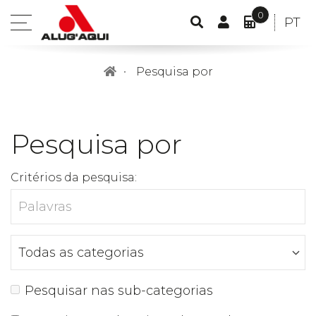
0
CONTA
IDIO
PT
open
PESQUISA
DE
O
POR
menu
CLIENTE
MEU
Pesquisa por
ORÇAME
ITEM(S)
-
0,00€
Pesquisa por
Critérios da pesquisa:
Pesquisar nas sub-categorias