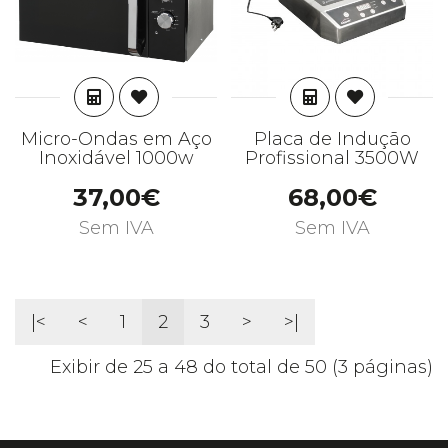
ADICIONAR
ADICIONAR
Micro-Ondas em Aço
Placa de Indução
Inoxidável 1000w
Profissional 3500W
37,00€
68,00€
Sem IVA
Sem IVA
|<
<
1
2
3
>
>|
Exibir de 25 a 48 do total de 50 (3 páginas)