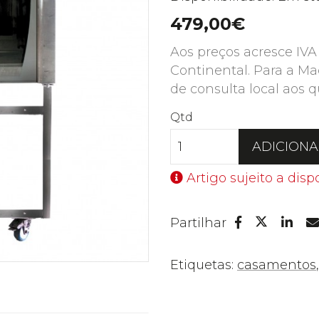
479,00€
Aos preços acresce IVA
Continental. Para a Ma
de consulta local aos q
Qtd
ADICION
Artigo sujeito a disp
Facebook
Lin
Partilhar
Twitter
Etiquetas:
casamentos