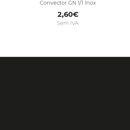
Convector GN 1/1 Inox
2,60€
Sem IVA