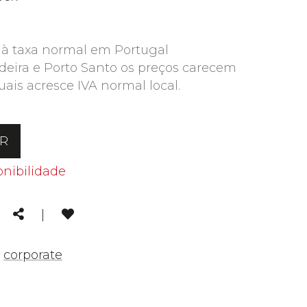
 à taxa normal em Portugal
deira e Porto Santo os preços carecem
uais acresce IVA normal local.
AR
onibilidade
kedin
Email
Share
|
,
corporate