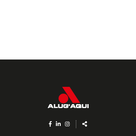
Facebook
Linkedin
Instagram
Share
page
page
page