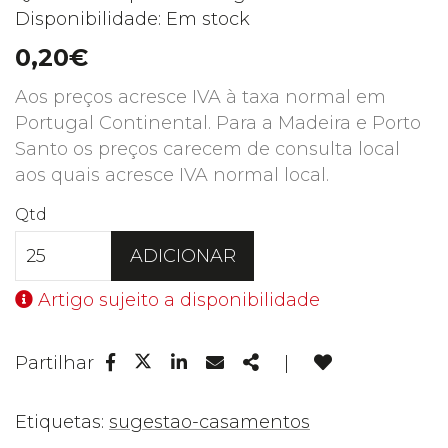
Disponibilidade: Em stock
0,20€
Aos preços acresce IVA à taxa normal em
Portugal Continental. Para a Madeira e Porto
Santo os preços carecem de consulta local
aos quais acresce IVA normal local.
Qtd
ADICIONAR
Artigo sujeito a disponibilidade
Facebook
Linkedin
Email
Share
Partilhar
|
Twitter
Etiquetas:
sugestao-casamentos