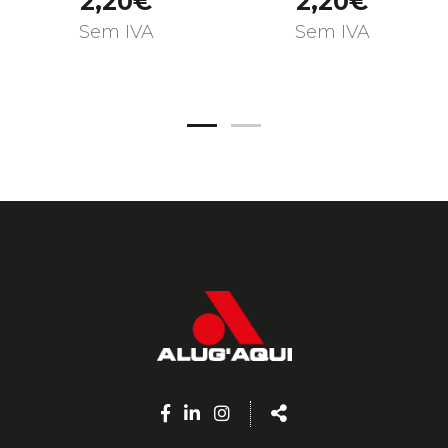
2,20€
2,20€
Sem IVA
Sem IVA
Facebook
Linkedin
Instagram
Share
page
page
page