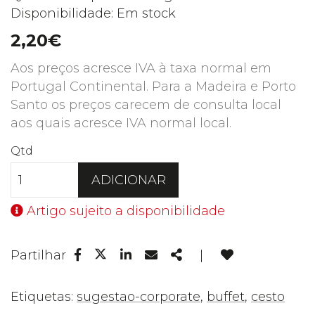
Disponibilidade: Em stock
2,20€
Aos preços acresce IVA à taxa normal em
Portugal Continental. Para a Madeira e Porto
Santo os preços carecem de consulta local
aos quais acresce IVA normal local.
Qtd
ADICIONAR
Artigo sujeito a disponibilidade
Facebook
Linkedin
Email
Share
Partilhar
|
Twitter
Etiquetas:
sugestao-corporate
,
buffet
,
cesto