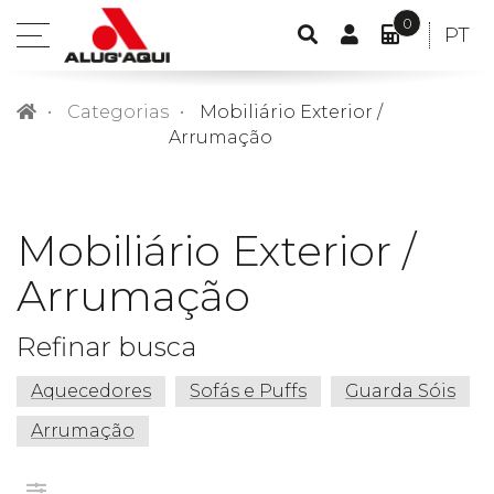
0
CONTA
IDIO
PT
open
PESQUISA
DE
O
POR
menu
CLIENTE
MEU
Categorias
Mobiliário Exterior /
ORÇAME
Arrumação
ITEM(S)
-
0,00€
Mobiliário Exterior /
Arrumação
Refinar busca
Aquecedores
Sofás e Puffs
Guarda Sóis
Arrumação