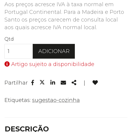
Aos preços acresce IVA à taxa normal em
Portugal Continental. Para a Madeira e Porto
Santo os preços carecem de consulta local
aos quais acresce IVA normal local.
Qtd
ADICIONAR
Artigo sujeito a disponibilidade
Facebook
Linkedin
Email
Share
Partilhar
|
Twitter
Etiquetas:
sugestao-cozinha
DESCRIÇÃO