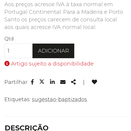
Aos preços acresce IVA à taxa normal em
Portugal Continental. Para a Madeira e Porto
Santo os preços carecem de consulta local
aos quais acresce IVA normal local.
Qtd
ADICIONAR
Artigo sujeito a disponibilidade
Facebook
Linkedin
Email
Share
Partilhar
|
Twitter
Etiquetas:
sugestao-baptizados
DESCRIÇÃO