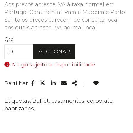
Aos preços acresce IVA à taxa normal em
Portugal Continental. Para a Madeira e Porto
Santo os preços carecem de consulta local
aos quais acresce IVA normal local.
Qtd
ADICIONAR
Artigo sujeito a disponibilidade
Facebook
Linkedin
Email
Share
Partilhar
|
Twitter
Etiquetas:
Buffet
,
casamentos
,
corporate
,
baptizados
,