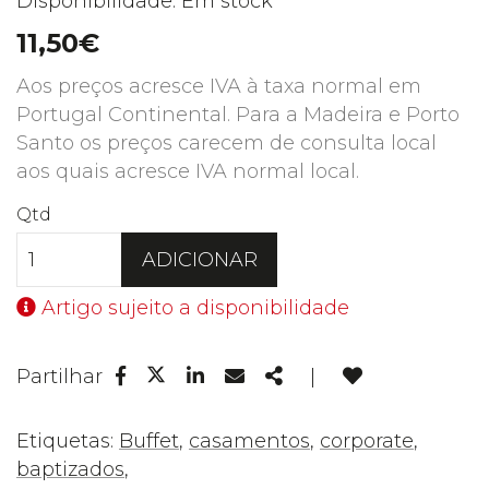
Disponibilidade: Em stock
11,50€
Aos preços acresce IVA à taxa normal em
Portugal Continental. Para a Madeira e Porto
Santo os preços carecem de consulta local
aos quais acresce IVA normal local.
Qtd
ADICIONAR
Artigo sujeito a disponibilidade
Facebook
Linkedin
Email
Share
Partilhar
|
Twitter
Etiquetas:
Buffet
,
casamentos
,
corporate
,
baptizados
,