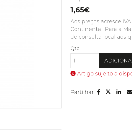
1,65€
Aos preços acresce IVA
Continental. Para a Ma
de consulta local aos q
Qtd
ADICION
Artigo sujeito a disp
Facebook
Lin
Partilhar
Twitter