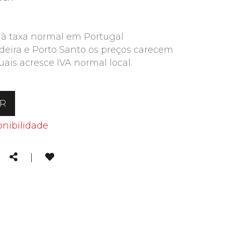
 à taxa normal em Portugal
deira e Porto Santo os preços carecem
uais acresce IVA normal local.
AR
onibilidade
kedin
Email
Share
|