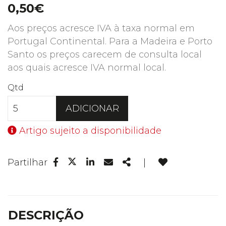
0,50€
Aos preços acresce IVA à taxa normal em
Portugal Continental. Para a Madeira e Porto
Santo os preços carecem de consulta local
aos quais acresce IVA normal local.
Qtd
ADICIONAR
Artigo sujeito a disponibilidade
Facebook
Linkedin
Email
Share
Partilhar
|
Twitter
DESCRIÇÃO