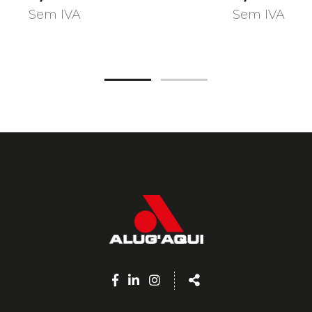
Sem IVA
Sem IVA
Facebook
Linkedin
Instagram
Share
page
page
page