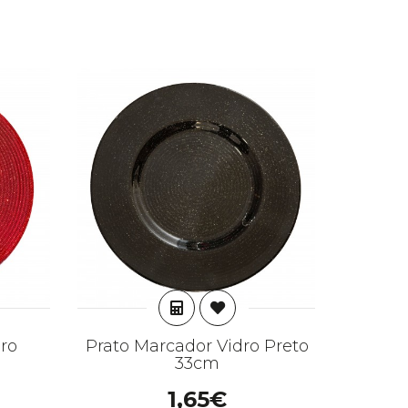
AR
ADICIONAR
ro
Prato Marcador Vidro Preto
Prato 
33cm
1,65€