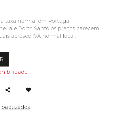
 à taxa normal em Portugal
deira e Porto Santo os preços carecem
uais acresce IVA normal local.
AR
onibilidade
kedin
Email
Share
|
,
baptizados