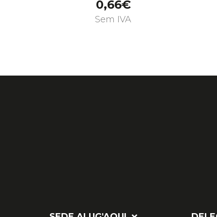
0,66€
Sem IVA
SEDE ALUG'AQUI
DELE