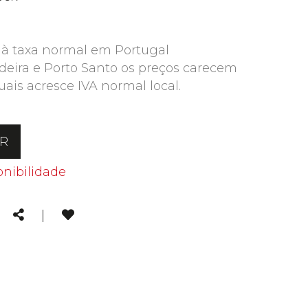
 à taxa normal em Portugal
deira e Porto Santo os preços carecem
uais acresce IVA normal local.
AR
onibilidade
kedin
Email
Share
|