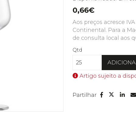
0,66€
Aos preços acresce IVA
Continental. Para a Ma
de consulta local aos q
Qtd
ADICION
Artigo sujeito a disp
Facebook
Lin
Partilhar
Twitter